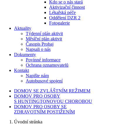
Kdo se o nás stará
Aktivizační činnost
Lékařská péče
Oddělení DZR 2
Fotogalerie
Aktuality
Týdenní plán aktivit
Měsíční plán aktivit
Časopis Probaj
Napsali o nás
Dokumenty
Povinné informace
Ochrana oznamovatelů
Kontakt
Napište nám
Autobusové spojení
DOMOV SE ZVLÁŠTNÍM REŽIMEM
DOMOV PRO OSOBY
S HUNTINGTONOVOU CHOROBOU
DOMOV PRO OSOBY SE
ZDRAVOTNÍM POSTIŽENÍM
Úvodní stránka