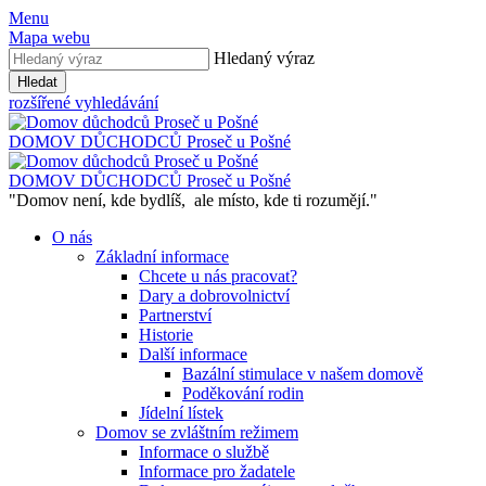
Menu
Mapa webu
Hledaný výraz
Hledat
rozšířené vyhledávání
DOMOV DŮCHODCŮ
Proseč u Pošné
DOMOV DŮCHODCŮ
Proseč u Pošné
"Domov není, kde bydlíš,
ale místo, kde ti rozumějí."
O nás
Základní informace
Chcete u nás pracovat?
Dary a dobrovolnictví
Partnerství
Historie
Další informace
Bazální stimulace v našem domově
Poděkování rodin
Jídelní lístek
Domov se zvláštním režimem
Informace o službě
Informace pro žadatele