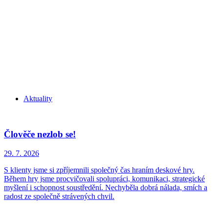
Aktuality
Člověče nezlob se!
29. 7.
2026
S klienty jsme si zpříjemnili společný čas hraním deskové hry.
Během hry jsme procvičovali spolupráci, komunikaci, strategické
myšlení i schopnost soustředění. Nechyběla dobrá nálada, smích a
radost ze společně strávených chvil.