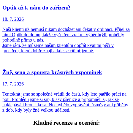
Optik až k nám do zařízení!
18. 7.
2026
Naši klienti už nemusí nikam docházet ani čekat v ordinaci. Přijel za
nimi Optik do domu, takže vyšetření zraku i výběr brýlí proběhly
pohodlně přímo u nás.
Jsme rádi, že můžeme našim klientům dopřát kvalitní péči v
prostředí, které dobře znají a kde se cítí příjemně.
Žně, seno a spousta krásných vzpomínek
17. 7.
2026
Tentokrát jsme se společně vrátili do časů, kdy léto patřilo práci na
poli. Prohlédli jsme si srp, klasy pšenice a připomněli si, jak se
naklepává i brousí kosa. Nechybělo vyprávění, úsměvy ani příběhy
z dob, kdy byly žně velkou událostí.
Kladné recenze a ocenění: