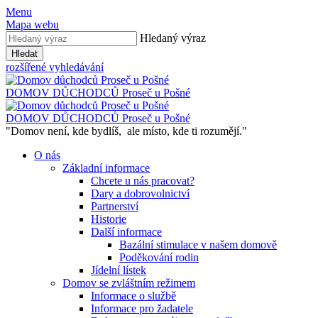
Menu
Mapa webu
Hledaný výraz
Hledat
rozšířené vyhledávání
DOMOV DŮCHODCŮ
Proseč u Pošné
DOMOV DŮCHODCŮ
Proseč u Pošné
"Domov není, kde bydlíš,
ale místo, kde ti rozumějí."
O nás
Základní informace
Chcete u nás pracovat?
Dary a dobrovolnictví
Partnerství
Historie
Další informace
Bazální stimulace v našem domově
Poděkování rodin
Jídelní lístek
Domov se zvláštním režimem
Informace o službě
Informace pro žadatele