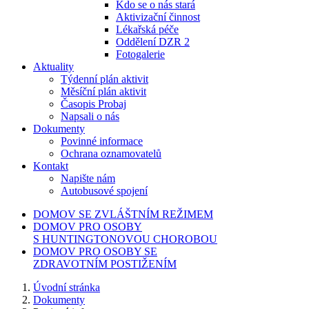
Kdo se o nás stará
Aktivizační činnost
Lékařská péče
Oddělení DZR 2
Fotogalerie
Aktuality
Týdenní plán aktivit
Měsíční plán aktivit
Časopis Probaj
Napsali o nás
Dokumenty
Povinné informace
Ochrana oznamovatelů
Kontakt
Napište nám
Autobusové spojení
DOMOV SE ZVLÁŠTNÍM REŽIMEM
DOMOV PRO OSOBY
S HUNTINGTONOVOU CHOROBOU
DOMOV PRO OSOBY SE
ZDRAVOTNÍM POSTIŽENÍM
Úvodní stránka
Dokumenty